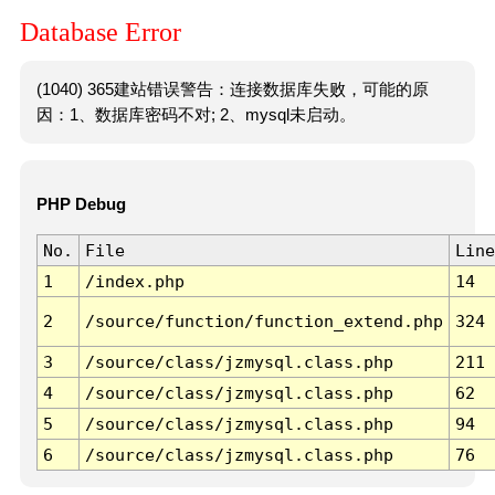
Database Error
(1040) 365建站错误警告：连接数据库失败，可能的原
因：1、数据库密码不对; 2、mysql未启动。
PHP Debug
No.
File
Line
1
/index.php
14
2
/source/function/function_extend.php
324
3
/source/class/jzmysql.class.php
211
4
/source/class/jzmysql.class.php
62
5
/source/class/jzmysql.class.php
94
6
/source/class/jzmysql.class.php
76