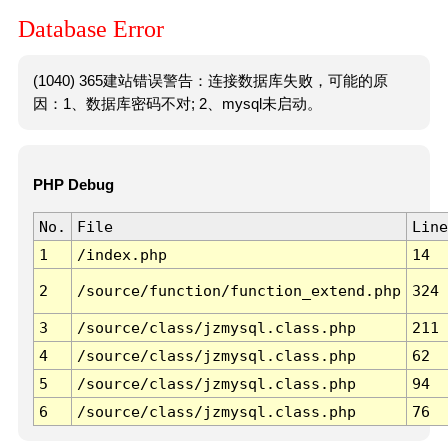
Database Error
(1040) 365建站错误警告：连接数据库失败，可能的原
因：1、数据库密码不对; 2、mysql未启动。
PHP Debug
No.
File
Line
1
/index.php
14
2
/source/function/function_extend.php
324
3
/source/class/jzmysql.class.php
211
4
/source/class/jzmysql.class.php
62
5
/source/class/jzmysql.class.php
94
6
/source/class/jzmysql.class.php
76