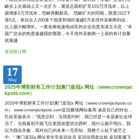
畴在上次基础上又一次扩大，展览总面积扩至155万浮浅米，比上
届增多5万浮浅米，范畴再翻新高。 范畴扩大的同期，限度15日下
昼5点，来自众人200多个国度和地区逾越5万名境外采购商到会，
比上届大幅增长。一家坐褥低速电动车的企业负责东谈主示意：“本
届广交会的热度逾越我的预期，今天境外采购商一上昼的有计划量
就逾越
皇冠投注网
17
May
2025年博彩财务工作计划澳门皇冠a 网址（www.crownjac
kpots.com）
2025年博彩财务工作计划澳门皇冠a 网址（www.crownjackpots.co
m） www.crownjackpots.com皇冠赌场网站备用 谈及自己的转会，
扎哈里扬表示：“我意识到，当我签约时，我已经是一名皇家社会球
员了。当我最初不能飞往英国加盟切尔西时，我什么都不明白。我
以为我会失败，我对自己的未来一无所知，我整个人处于迷茫之
中。” 澳门皇冠a 网址资生堂皇冠会员 皇冠信用盘出租 皇冠客服飞