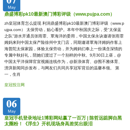
May
鼎盛博彩pk10最新澳门博彩评级（www.pujpa.com）
zh皇冠体育怎么提现 利润鼎盛博彩pk10最新澳门博彩评级（www.p
ujpa.com） 太保劳动，贴心看护。本年中秋国庆之际，受“太保蓝
之队”游水开通员张雨霏、覃海洋的委用，中国太保永诀邀请张雨霏
姆妈来到中国太保产险徐州中支门店，同期邀请覃海洋姆妈作客上
海普陀太保家园，体验太保劳动，并为姆妈们奉上一份满含深情的
专属中秋好礼，陪她们渡过了一个别样的中秋。9月30日上昼，@
中国太平洋保障官宣视频连线作为，@新浪体育、@围不雅体育、
滂湃新闻同步发布，与网友们共同共享冠军背后的温馨本领。 第
一，生肖
皇冠投注网
06
May
皇冠手机登录地址1博彩网站赢了一百万 | 陈哲远踮脚自黑
太圈粉！《浮生》开机现场身高差笑出眼泪