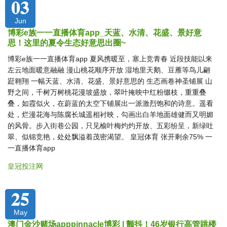
03
Jun
博彩e族一一直播体育app_天蓝、水清、花盛、景好意
思！这里的夏令生态好意思出圈~
博彩e族一一直播体育app 夏风携暖至，塞上竞青春 近段技能以来
左云地面暖意融融 漫山桃花顺序开放 湿地里天鹅、豆雁等鸟儿翩
跹翱翔 一幅天蓝、水清、花盛、景好意思的 生态画卷神圣铺展 山
野之间，千树万树桃花漫坡盛放，翠叶掩映中红粉缀枝，重重叠
叠，如霞似火，在蔚蓝的太空下铺展出一派激烈饱和的诗意。遥看
处，烂漫花海与陈腐长城遥相衬映，勾画出白羊地面雄健而又明媚
的风骨。步入街巷公园，只见榆叶梅灼灼开放、五彩纷呈，新绿吐
翠、似锦竞艳，处处飘溢着茂密渴望。 皇冠体育 张开剩余75% 一
一直播体育app
皇冠投注网
25
May
澳门金沙赌场apppinnacle博彩 | 颤抖！46岁银行高管跳楼