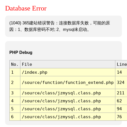
Database Error
(1040) 365建站错误警告：连接数据库失败，可能的原
因：1、数据库密码不对; 2、mysql未启动。
PHP Debug
No.
File
Line
1
/index.php
14
2
/source/function/function_extend.php
324
3
/source/class/jzmysql.class.php
211
4
/source/class/jzmysql.class.php
62
5
/source/class/jzmysql.class.php
94
6
/source/class/jzmysql.class.php
76