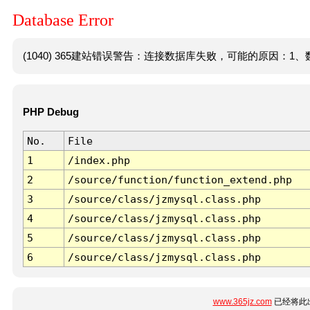
Database Error
(1040) 365建站错误警告：连接数据库失败，可能的原因：1、数
PHP Debug
No.
File
1
/index.php
2
/source/function/function_extend.php
3
/source/class/jzmysql.class.php
4
/source/class/jzmysql.class.php
5
/source/class/jzmysql.class.php
6
/source/class/jzmysql.class.php
www.365jz.com
已经将此