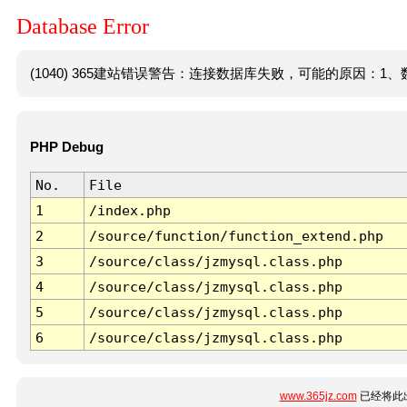
Database Error
(1040) 365建站错误警告：连接数据库失败，可能的原因：1、数
PHP Debug
No.
File
1
/index.php
2
/source/function/function_extend.php
3
/source/class/jzmysql.class.php
4
/source/class/jzmysql.class.php
5
/source/class/jzmysql.class.php
6
/source/class/jzmysql.class.php
www.365jz.com
已经将此