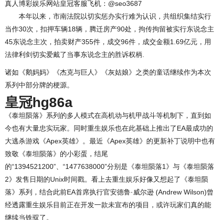
真人博彩娱乐网站皇冠客服飞机：@seo3687
本年以来，市南法院以切实惩办实行难为认识，共组织集结实行
当作30次，扣押车辆18辆，腾迁房产90处，拘传拘留被实行东说念主
45东说念主次，拍卖财产355件，成交96件，成交金额1.69亿元，用
法律利剑切实爱戴了当事东说念主的胜诉权柄.
诸如《鹅妈妈》《杰克与巨人》《灰姑娘》之类的童话继续作为本次
系列中部分牌的梗源。
皇冠hg86a
《泰坦陨落》系列的多人模式在高机动与机甲战斗等机制下，直到如
今也有大量忠实玩家。同时重生娱乐也在此基础上推出了EA最成功的
大逃杀游戏《Apex英雄》。最近《Apex英雄》的更新补丁说明中也有
致敬《泰坦陨落》的小彩蛋，结尾
的“1394521200”、“1477638000”分别是《泰坦陨落1》与《泰坦陨落
2》发售日期的Unix时间戳。看上去重生娱乐好像又想起了《泰坦陨
落》系列，结合此前EA首席执行官安德鲁·威尔逊 (Andrew Wilson)曾
经透露重生娱乐目前正在开发一款未宣布的项目，或许玩家们真的能
继续当铁驭了。