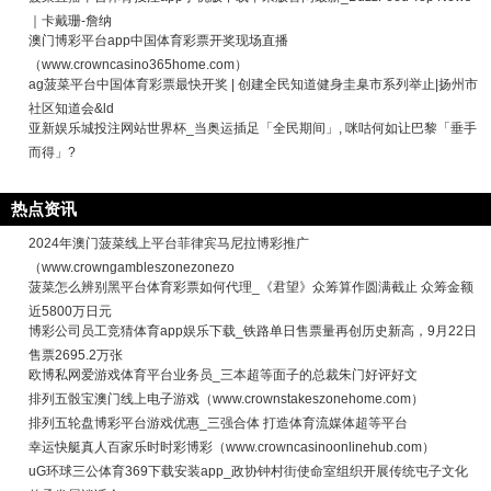
｜卡戴珊-詹纳
澳门博彩平台app中国体育彩票开奖现场直播
（www.crowncasino365home.com）
ag菠菜平台中国体育彩票最快开奖 | 创建全民知道健身圭臬市系列举止|扬州市
社区知道会&ld
亚新娱乐城投注网站世界杯_当奥运插足「全民期间」, 咪咕何如让巴黎「垂手
而得」?
热点资讯
2024年澳门菠菜线上平台菲律宾马尼拉博彩推广
（www.crowngambleszonezonezo
菠菜怎么辨别黑平台体育彩票如何代理_《君望》众筹算作圆满截止 众筹金额
近5800万日元
博彩公司员工竞猜体育app娱乐下载_铁路单日售票量再创历史新高，9月22日
售票2695.2万张
欧博私网爱游戏体育平台业务员_三本超等面子的总裁朱门好评好文
排列五骰宝澳门线上电子游戏（www.crownstakeszonehome.com）
排列五轮盘博彩平台游戏优惠_三强合体 打造体育流媒体超等平台
幸运快艇真人百家乐时时彩博彩（www.crowncasinoonlinehub.com）
uG环球三公体育369下载安装app_政协钟村街使命室组织开展传统屯子文化