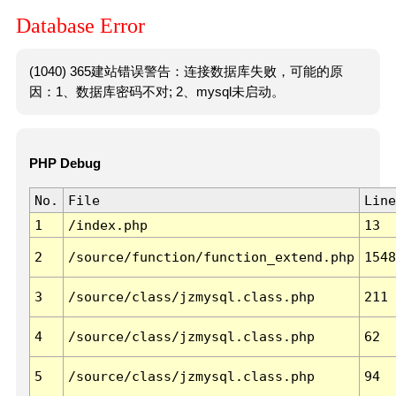
Database Error
(1040) 365建站错误警告：连接数据库失败，可能的原
因：1、数据库密码不对; 2、mysql未启动。
PHP Debug
No.
File
Line
1
/index.php
13
2
/source/function/function_extend.php
1548
3
/source/class/jzmysql.class.php
211
4
/source/class/jzmysql.class.php
62
5
/source/class/jzmysql.class.php
94