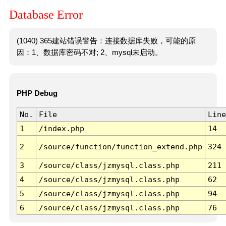
Database Error
(1040) 365建站错误警告：连接数据库失败，可能的原
因：1、数据库密码不对; 2、mysql未启动。
PHP Debug
No.
File
Line
1
/index.php
14
2
/source/function/function_extend.php
324
3
/source/class/jzmysql.class.php
211
4
/source/class/jzmysql.class.php
62
5
/source/class/jzmysql.class.php
94
6
/source/class/jzmysql.class.php
76