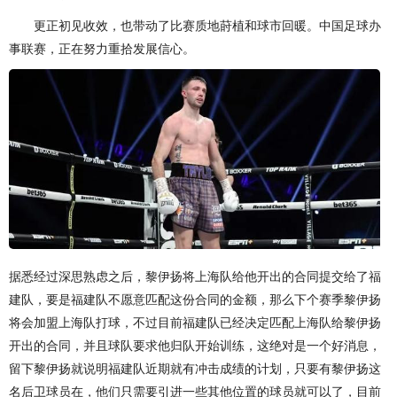
更正初见收效，也带动了比赛质地莳植和球市回暖。中国足球办
事联赛，正在努力重拾发展信心。
据悉经过深思熟虑之后，黎伊扬将上海队给他开出的合同提交给了福
建队，要是福建队不愿意匹配这份合同的金额，那么下个赛季黎伊扬
将会加盟上海队打球，不过目前福建队已经决定匹配上海队给黎伊扬
开出的合同，并且球队要求他归队开始训练，这绝对是一个好消息，
留下黎伊扬就说明福建队近期就有冲击成绩的计划，只要有黎伊扬这
名后卫球员在，他们只需要引进一些其他位置的球员就可以了，目前