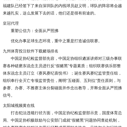
福建队已经签下了来自深圳队的内线球员赵义明，球队的阵容将会越
来越扎实，这么发展下去的话，他们还是很有前途的。
皇冠代理
重塑公信力：全面从严照拂
优化办事足球生态环境，重中之重是打造诚信联赛。
九州体育投注软件下载赌场排名
中国足协纪检监督部先容，中国足协组织遴派讲师对三级办事联
赛各种磋磨东说念主员进行反“假赌黑”专题素质；组织联赛俱乐部整
体东说念主员订立《赛风赛纪喜悦书》；诞生赛风赛纪监管责任组，
组织奉行全灭亡专项监管责任，阐明“五碰面、五到位”责任原则，与
参赛、办赛、不雅赛主体分裂碰面并作念出教导，开释全面从严照拂
信号。
太阳城视频黄在线
打击犯法违规行径方面，中国足协纪检监督部示意，国度体育总
局、中国足协积极鼓励与公安部门成就“假赌黑”问题协同查处机制，