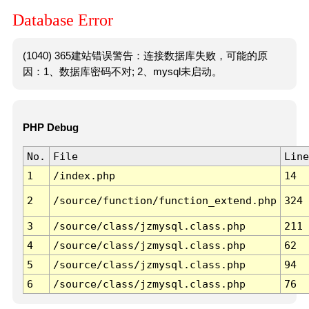
Database Error
(1040) 365建站错误警告：连接数据库失败，可能的原
因：1、数据库密码不对; 2、mysql未启动。
PHP Debug
No.
File
Line
1
/index.php
14
2
/source/function/function_extend.php
324
3
/source/class/jzmysql.class.php
211
4
/source/class/jzmysql.class.php
62
5
/source/class/jzmysql.class.php
94
6
/source/class/jzmysql.class.php
76