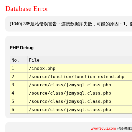
Database Error
(1040) 365建站错误警告：连接数据库失败，可能的原因：1、数
PHP Debug
No.
File
1
/index.php
2
/source/function/function_extend.php
3
/source/class/jzmysql.class.php
4
/source/class/jzmysql.class.php
5
/source/class/jzmysql.class.php
6
/source/class/jzmysql.class.php
www.365jz.com
已经将此