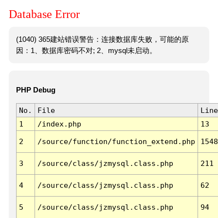
Database Error
(1040) 365建站错误警告：连接数据库失败，可能的原
因：1、数据库密码不对; 2、mysql未启动。
PHP Debug
No.
File
Line
1
/index.php
13
2
/source/function/function_extend.php
1548
3
/source/class/jzmysql.class.php
211
4
/source/class/jzmysql.class.php
62
5
/source/class/jzmysql.class.php
94