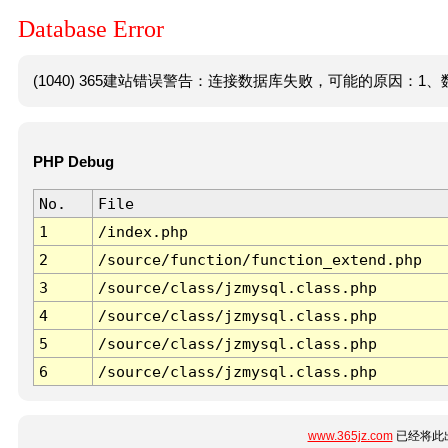
Database Error
(1040) 365建站错误警告：连接数据库失败，可能的原因：1、数
PHP Debug
No.
File
1
/index.php
2
/source/function/function_extend.php
3
/source/class/jzmysql.class.php
4
/source/class/jzmysql.class.php
5
/source/class/jzmysql.class.php
6
/source/class/jzmysql.class.php
www.365jz.com
已经将此