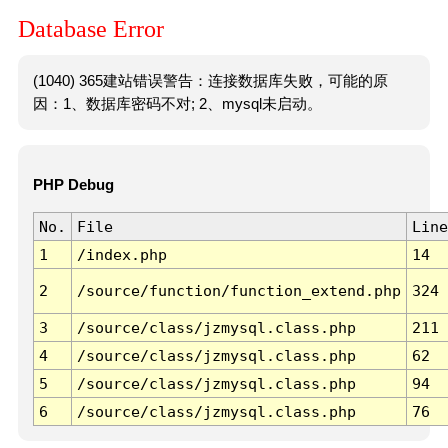
Database Error
(1040) 365建站错误警告：连接数据库失败，可能的原
因：1、数据库密码不对; 2、mysql未启动。
PHP Debug
No.
File
Line
1
/index.php
14
2
/source/function/function_extend.php
324
3
/source/class/jzmysql.class.php
211
4
/source/class/jzmysql.class.php
62
5
/source/class/jzmysql.class.php
94
6
/source/class/jzmysql.class.php
76