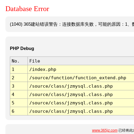
Database Error
(1040) 365建站错误警告：连接数据库失败，可能的原因：1、数
PHP Debug
No.
File
1
/index.php
2
/source/function/function_extend.php
3
/source/class/jzmysql.class.php
4
/source/class/jzmysql.class.php
5
/source/class/jzmysql.class.php
6
/source/class/jzmysql.class.php
www.365jz.com
已经将此