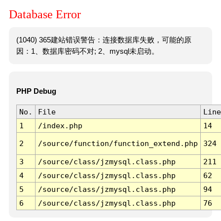
Database Error
(1040) 365建站错误警告：连接数据库失败，可能的原
因：1、数据库密码不对; 2、mysql未启动。
PHP Debug
No.
File
Line
1
/index.php
14
2
/source/function/function_extend.php
324
3
/source/class/jzmysql.class.php
211
4
/source/class/jzmysql.class.php
62
5
/source/class/jzmysql.class.php
94
6
/source/class/jzmysql.class.php
76