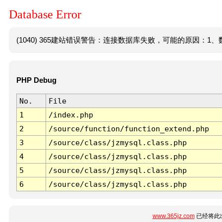
Database Error
(1040) 365建站错误警告：连接数据库失败，可能的原因：1、数
PHP Debug
No.
File
1
/index.php
2
/source/function/function_extend.php
3
/source/class/jzmysql.class.php
4
/source/class/jzmysql.class.php
5
/source/class/jzmysql.class.php
6
/source/class/jzmysql.class.php
www.365jz.com
已经将此