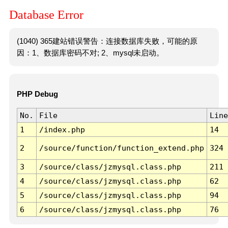
Database Error
(1040) 365建站错误警告：连接数据库失败，可能的原
因：1、数据库密码不对; 2、mysql未启动。
PHP Debug
No.
File
Line
1
/index.php
14
2
/source/function/function_extend.php
324
3
/source/class/jzmysql.class.php
211
4
/source/class/jzmysql.class.php
62
5
/source/class/jzmysql.class.php
94
6
/source/class/jzmysql.class.php
76