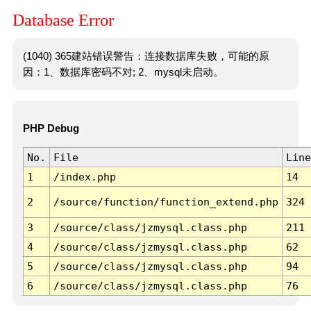
Database Error
(1040) 365建站错误警告：连接数据库失败，可能的原
因：1、数据库密码不对; 2、mysql未启动。
PHP Debug
No.
File
Line
1
/index.php
14
2
/source/function/function_extend.php
324
3
/source/class/jzmysql.class.php
211
4
/source/class/jzmysql.class.php
62
5
/source/class/jzmysql.class.php
94
6
/source/class/jzmysql.class.php
76