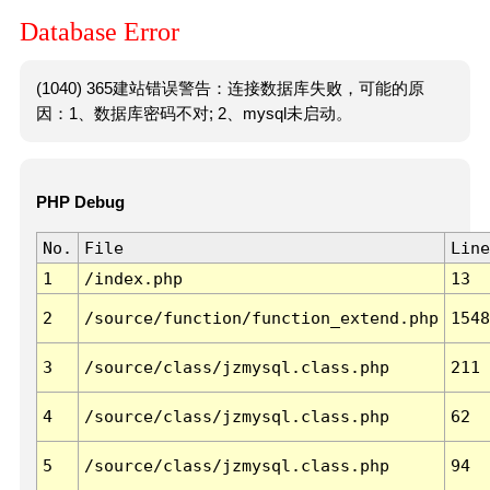
Database Error
(1040) 365建站错误警告：连接数据库失败，可能的原
因：1、数据库密码不对; 2、mysql未启动。
PHP Debug
No.
File
Line
1
/index.php
13
2
/source/function/function_extend.php
1548
3
/source/class/jzmysql.class.php
211
4
/source/class/jzmysql.class.php
62
5
/source/class/jzmysql.class.php
94