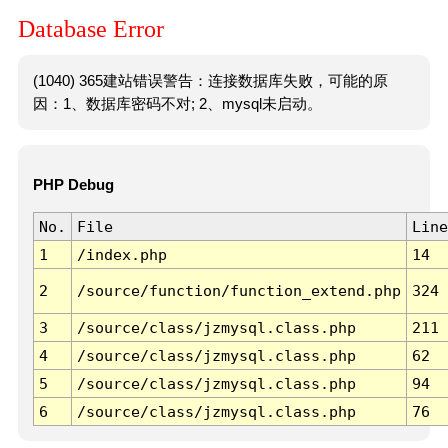
Database Error
(1040) 365建站错误警告：连接数据库失败，可能的原
因：1、数据库密码不对; 2、mysql未启动。
PHP Debug
No.
File
Line
1
/index.php
14
2
/source/function/function_extend.php
324
3
/source/class/jzmysql.class.php
211
4
/source/class/jzmysql.class.php
62
5
/source/class/jzmysql.class.php
94
6
/source/class/jzmysql.class.php
76