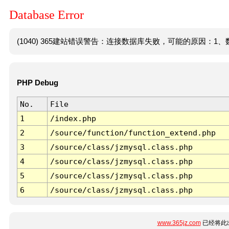
Database Error
(1040) 365建站错误警告：连接数据库失败，可能的原因：1、数
PHP Debug
No.
File
1
/index.php
2
/source/function/function_extend.php
3
/source/class/jzmysql.class.php
4
/source/class/jzmysql.class.php
5
/source/class/jzmysql.class.php
6
/source/class/jzmysql.class.php
www.365jz.com
已经将此