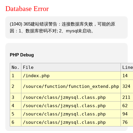
Database Error
(1040) 365建站错误警告：连接数据库失败，可能的原
因：1、数据库密码不对; 2、mysql未启动。
PHP Debug
No.
File
Line
1
/index.php
14
2
/source/function/function_extend.php
324
3
/source/class/jzmysql.class.php
211
4
/source/class/jzmysql.class.php
62
5
/source/class/jzmysql.class.php
94
6
/source/class/jzmysql.class.php
76