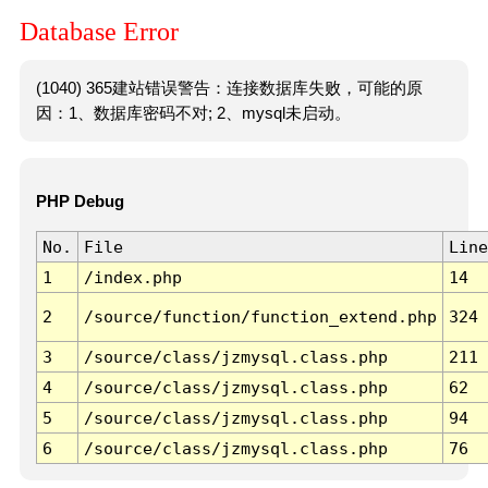
Database Error
(1040) 365建站错误警告：连接数据库失败，可能的原
因：1、数据库密码不对; 2、mysql未启动。
PHP Debug
No.
File
Line
1
/index.php
14
2
/source/function/function_extend.php
324
3
/source/class/jzmysql.class.php
211
4
/source/class/jzmysql.class.php
62
5
/source/class/jzmysql.class.php
94
6
/source/class/jzmysql.class.php
76