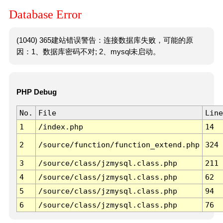
Database Error
(1040) 365建站错误警告：连接数据库失败，可能的原
因：1、数据库密码不对; 2、mysql未启动。
PHP Debug
No.
File
Line
1
/index.php
14
2
/source/function/function_extend.php
324
3
/source/class/jzmysql.class.php
211
4
/source/class/jzmysql.class.php
62
5
/source/class/jzmysql.class.php
94
6
/source/class/jzmysql.class.php
76