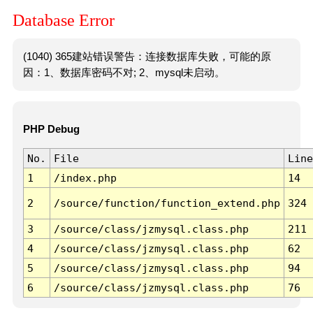
Database Error
(1040) 365建站错误警告：连接数据库失败，可能的原
因：1、数据库密码不对; 2、mysql未启动。
PHP Debug
No.
File
Line
1
/index.php
14
2
/source/function/function_extend.php
324
3
/source/class/jzmysql.class.php
211
4
/source/class/jzmysql.class.php
62
5
/source/class/jzmysql.class.php
94
6
/source/class/jzmysql.class.php
76