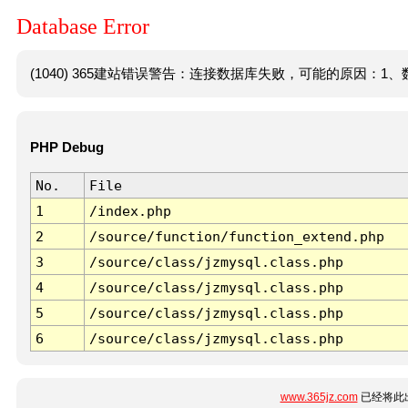
Database Error
(1040) 365建站错误警告：连接数据库失败，可能的原因：1、数
PHP Debug
No.
File
1
/index.php
2
/source/function/function_extend.php
3
/source/class/jzmysql.class.php
4
/source/class/jzmysql.class.php
5
/source/class/jzmysql.class.php
6
/source/class/jzmysql.class.php
www.365jz.com
已经将此