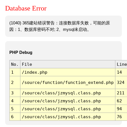
Database Error
(1040) 365建站错误警告：连接数据库失败，可能的原
因：1、数据库密码不对; 2、mysql未启动。
PHP Debug
No.
File
Line
1
/index.php
14
2
/source/function/function_extend.php
324
3
/source/class/jzmysql.class.php
211
4
/source/class/jzmysql.class.php
62
5
/source/class/jzmysql.class.php
94
6
/source/class/jzmysql.class.php
76