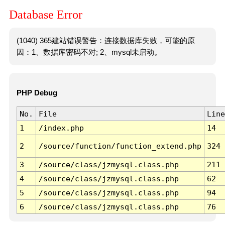
Database Error
(1040) 365建站错误警告：连接数据库失败，可能的原
因：1、数据库密码不对; 2、mysql未启动。
PHP Debug
No.
File
Line
1
/index.php
14
2
/source/function/function_extend.php
324
3
/source/class/jzmysql.class.php
211
4
/source/class/jzmysql.class.php
62
5
/source/class/jzmysql.class.php
94
6
/source/class/jzmysql.class.php
76