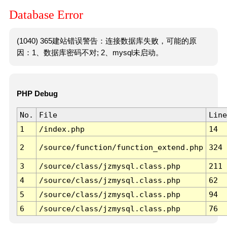
Database Error
(1040) 365建站错误警告：连接数据库失败，可能的原
因：1、数据库密码不对; 2、mysql未启动。
PHP Debug
No.
File
Line
1
/index.php
14
2
/source/function/function_extend.php
324
3
/source/class/jzmysql.class.php
211
4
/source/class/jzmysql.class.php
62
5
/source/class/jzmysql.class.php
94
6
/source/class/jzmysql.class.php
76