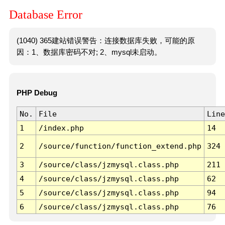
Database Error
(1040) 365建站错误警告：连接数据库失败，可能的原
因：1、数据库密码不对; 2、mysql未启动。
PHP Debug
No.
File
Line
1
/index.php
14
2
/source/function/function_extend.php
324
3
/source/class/jzmysql.class.php
211
4
/source/class/jzmysql.class.php
62
5
/source/class/jzmysql.class.php
94
6
/source/class/jzmysql.class.php
76