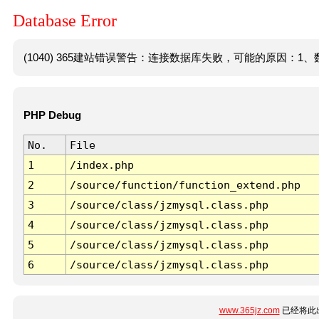
Database Error
(1040) 365建站错误警告：连接数据库失败，可能的原因：1、数
PHP Debug
No.
File
1
/index.php
2
/source/function/function_extend.php
3
/source/class/jzmysql.class.php
4
/source/class/jzmysql.class.php
5
/source/class/jzmysql.class.php
6
/source/class/jzmysql.class.php
www.365jz.com
已经将此